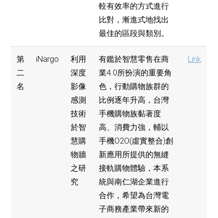
較有效率的方式進行
比對，漸進式地找出
最佳的區段與類別。
第
iNargo
利用
有鑑於智慧零售在商
Link
二
深度
業4.0所扮演的重要角
名
影像
色，行動購物族群的
感測
比例逐年升高，台灣
技術
手機購物族黏著度
於智
高、消費力強，輔以
慧購
手機O2O(虛實整合)創
物牆
新應用所提供的無縫
之研
接軌購物體驗，本系
究
統與南仁湖企業進行
合作，希望為台灣電
子商務產業帶來新的