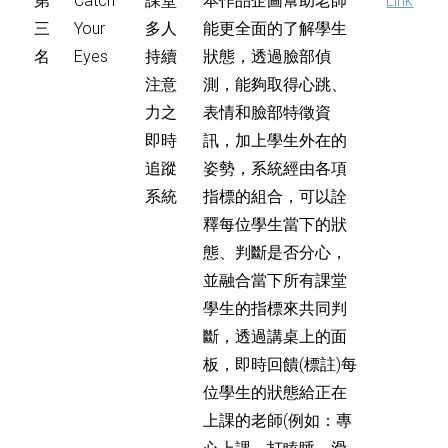
第
Catch
課堂
本作品企圖幫助老師
Link
三
Your
多人
能更全面的了解學生
名
Eyes
持續
狀態，透過臉部偵
注意
測，能夠取得心跳、
力之
表情和臉部特徵資
即時
訊，加上學生外在的
追蹤
姿勢，系統經由各項
系統
指標的組合，可以詮
釋每位學生當下的狀
態、判斷是否分心，
並融合當下所有課堂
學生的指標來共同判
斷，透過講桌上的面
板，即時回饋(標註)每
位學生的狀態給正在
上課的老師(例如：專