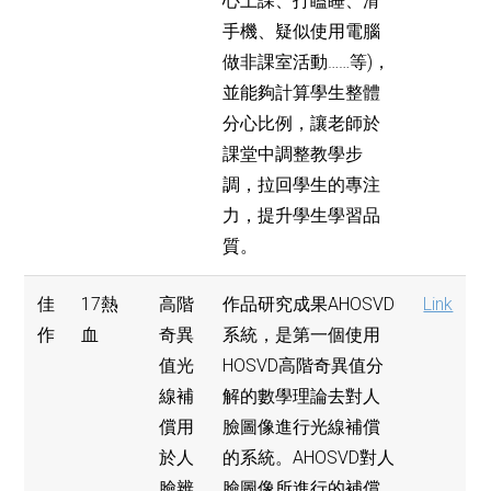
心上課、打瞌睡、滑
手機、疑似使用電腦
做非課室活動……等)，
並能夠計算學生整體
分心比例，讓老師於
課堂中調整教學步
調，拉回學生的專注
力，提升學生學習品
質。
佳
17熱
高階
作品研究成果AHOSVD
Link
作
血
奇異
系統，是第一個使用
值光
HOSVD高階奇異值分
線補
解的數學理論去對人
償用
臉圖像進行光線補償
於人
的系統。AHOSVD對人
臉辨
臉圖像所進行的補償