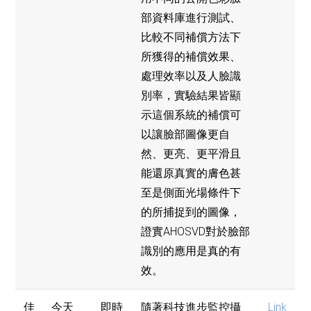
部資料庫進行測試、
比較不同補償方法下
所獲得的補償效果、
處理效率以及人臉識
別率，實驗結果皆顯
示這個系統的補償可
以讓臉部圖像更自
然、更亮、更平滑且
能還原真實的膚色甚
至是側面光場條件下
的所捕捉到的圖像，
證實AHOSVD對於臉部
識別的應用是真的有
效。
佳
今天
即時
隨著科技進步監控攝
Link