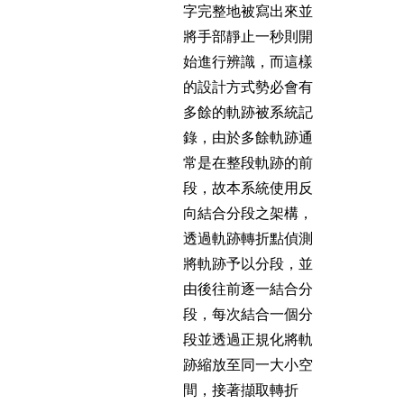
字完整地被寫出來並
將手部靜止一秒則開
始進行辨識，而這樣
的設計方式勢必會有
多餘的軌跡被系統記
錄，由於多餘軌跡通
常是在整段軌跡的前
段，故本系統使用反
向結合分段之架構，
透過軌跡轉折點偵測
將軌跡予以分段，並
由後往前逐一結合分
段，每次結合一個分
段並透過正規化將軌
跡縮放至同一大小空
間，接著擷取轉折