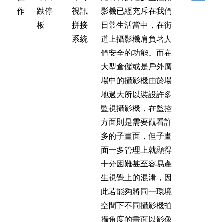
作
跌停
視訊
影機已經充斥在我們
板
拼接
日常生活當中，在街
系統
道上攝影機肩負著人
們安全的功能。而在
大型倉儲或是戶外廣
場中的攝影機由於場
地過大所以裝設許多
監視攝影機，在監控
方面則是需要觀看許
多的子畫面，但子畫
面一多管理上就顯得
十分困難甚至容易產
生視覺上的混淆，因
此若能夠將同一環境
空間下不同攝影機拍
攝角度的畫面以影像