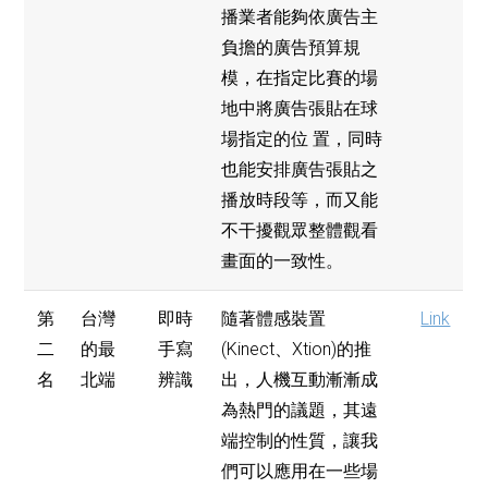
播業者能夠依廣告主
負擔的廣告預算規
模，在指定比賽的場
地中將廣告張貼在球
場指定的位 置，同時
也能安排廣告張貼之
播放時段等，而又能
不干擾觀眾整體觀看
畫面的一致性。
第
台灣
即時
隨著體感裝置
Link
二
的最
手寫
(Kinect、Xtion)的推
名
北端
辨識
出，人機互動漸漸成
為熱門的議題，其遠
端控制的性質，讓我
們可以應用在一些場