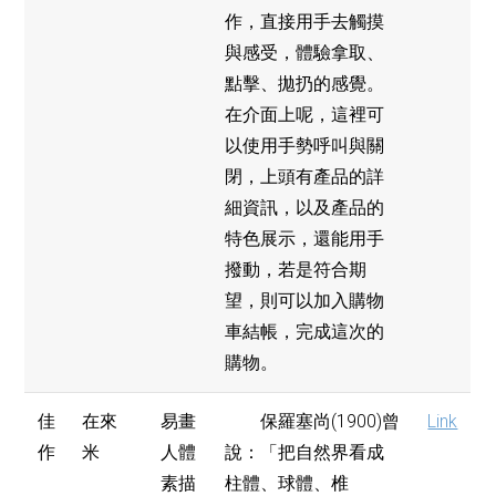
作，直接用手去觸摸
與感受，體驗拿取、
點擊、拋扔的感覺。
在介面上呢，這裡可
以使用手勢呼叫與關
閉，上頭有產品的詳
細資訊，以及產品的
特色展示，還能用手
撥動，若是符合期
望，則可以加入購物
車結帳，完成這次的
購物。
佳
在來
易畫
保羅塞尚(1900)曾
Link
作
米
人體
說：「把自然界看成
素描
柱體、球體、椎