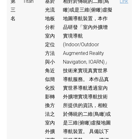
第
Titan
基於
相對於傳統的二維(鳥
Link
三
光流
瞰)或是三維(俯瞰)虛擬
名
地板
地圖導航裝置，本作
分析
品研發「室內外擴增
室內
實境導航
定位
(Indoor/Outdoor
方法
Augmented Reality
與小
Navigation, IOARN)」
角近
技術來實現真實世界
似簡
導航服務。 本作品真
化投
實世界導航透過室內
影轉
外擴增實境導航技術
換方
所提供的資訊，相較
法之
於傳統的二維(鳥瞰)或
室內
是三維(俯瞰)虛擬地圖
外擴
導航裝置。 具備以下