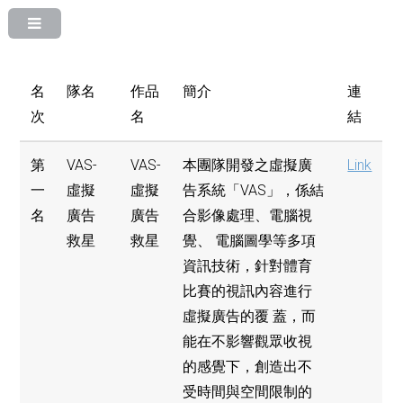
名
隊名
作品
簡介
連
次
名
結
第
VAS-
VAS-
本團隊開發之虛擬廣
Link
一
虛擬
虛擬
告系統「VAS」，係結
名
廣告
廣告
合影像處理、電腦視
救星
救星
覺、 電腦圖學等多項
資訊技術，針對體育
比賽的視訊內容進行
虛擬廣告的覆 蓋，而
能在不影響觀眾收視
的感覺下，創造出不
受時間與空間限制的