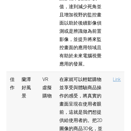
值，達到減少死角並
且增加視野的監控畫
面以助於後續影像偵
測或是辨識做為前置
影像，並提升將來監
控畫面的應用領域且
有助於未來電腦視覺
應用的發展。
佳
蘭潭
VR
在家就可以輕鬆購物
Link
作
好風
虛擬
並享受與體驗商品操
景
購物
作的感受，將真實的
畫面呈現在使用者眼
前，這就是我們想提
供給使用者的。把2D
圖像的商品3D化，並