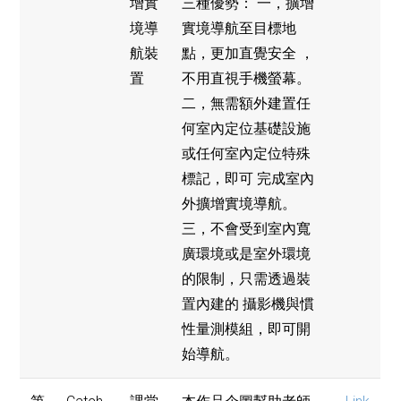
增實
三種優勢： 一，擴增
境導
實境導航至目標地
航裝
點，更加直覺安全 ，
置
不用直視手機螢幕。
二，無需額外建置任
何室內定位基礎設施
或任何室內定位特殊
標記，即可 完成室內
外擴增實境導航。
三，不會受到室內寬
廣環境或是室外環境
的限制，只需透過裝
置內建的 攝影機與慣
性量測模組，即可開
始導航。