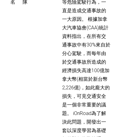
名
隊
等危險駕駛行為，一
直是造成交通事故的
一大原因。 根據加拿
大汽車協會(CAA)統計
資料指出，在所有交
通事故中有30%來自於
分心駕駛，而每年由
於交通事故所造成的
經濟損失高達100億加
拿大幣(相當於新台幣
2,226億)，如此龐大的
損失，可見交通安全
是一個非常重要的議
題。 iOnRoad為了解
決此問題，開發出一
套以深度學習為基礎