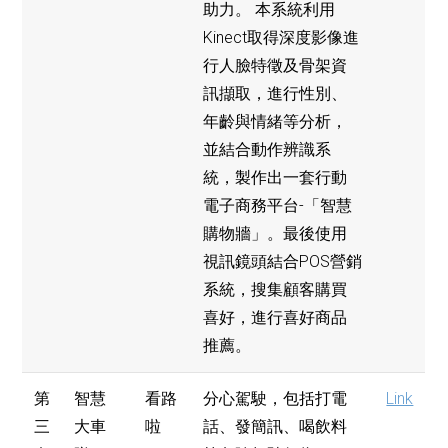
助力。 本系統利用
Kinect取得深度影像進
行人臉特徵及骨架資
訊擷取，進行性別、
年齡與情緒等分析，
並結合動作辨識系
統，製作出一套行動
電子商務平台-「智慧
購物牆」。最後使用
視訊鏡頭結合POS營銷
系統，搜集顧客購買
喜好，進行喜好商品
推薦。
第
智慧
看路
分心駕駛，包括打電
Link
三
大車
啦
話、發簡訊、喝飲料