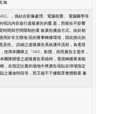
文瀚
VAS」，係結合影像處理、電腦視覺、 電腦圖學等
的視訊內容進行虛擬廣告的覆 蓋，而能在不影響
受時間與空間限制的看 板廣告播放方式。由於相
適用於非主辦地 區的賽事轉播環境，因此推出的
普及性。 詳細之虛擬廣告系統運作流程，為電視
後，使用本團隊之「VAS」軟體，依照廣告主需求，
用本團隊開發之虛擬廣告系統時，電視轉播業者能
規模，在指定比賽的場地中將廣告張貼在球場指定
張貼之播放時段等，而又能不干擾觀眾整體觀看 畫