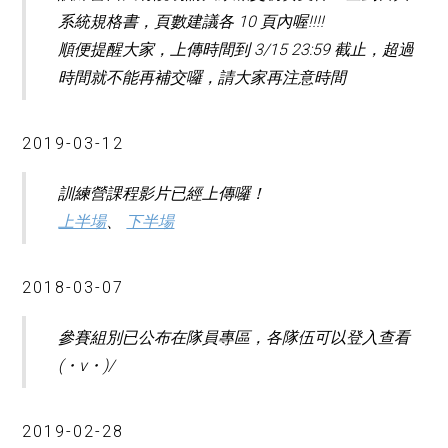
系統規格書，頁數建議各 10 頁內喔!!!!
順便提醒大家，上傳時間到 3/15 23:59 截止，超過
時間就不能再補交囉，請大家再注意時間
2019-03-12
訓練營課程影片已經上傳囉！
上半場
、
下半場
2018-03-07
參賽組別已公布在隊員專區，各隊伍可以登入查看
(・v・)/
2019-02-28