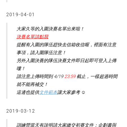
2019-04-01
大家久等的入圍決賽名單出來啦！
決賽名單請點我
提醒有入圍的隊伍趕快去
信箱收信
喔，裡面有注意
事項，請入圍隊伍注意！
另外入圍決賽的隊伍決賽文件即日起即可登入上傳
嘍！
請注意上傳時間到 4/19
23:59
截止，一樣超過時間
就不能再補交！
這邊也提供
文件範本
讓大家參考 ☺
2019-03-12
訓練營當天有說明請大家繳交初賽文件：企劃書與