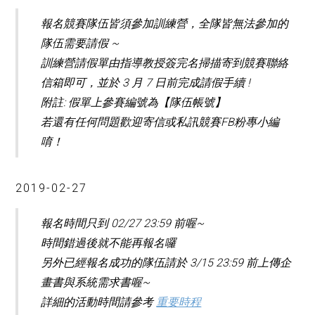
報名競賽隊伍皆須參加訓練營，全隊皆無法參加的
隊伍需要請假 ~
訓練營請假單由指導教授簽完名掃描寄到競賽聯絡
信箱即可，並於 3 月 7 日前完成請假手續 !
附註: 假單上參賽編號為【隊伍帳號】
若還有任何問題歡迎寄信或私訊競賽FB粉專小編
唷！
2019-02-27
報名時間只到 02/27 23:59 前喔~
時間錯過後就不能再報名囉
另外已經報名成功的隊伍請於 3/15 23:59 前上傳企
畫書與系統需求書喔~
詳細的活動時間請參考
重要時程