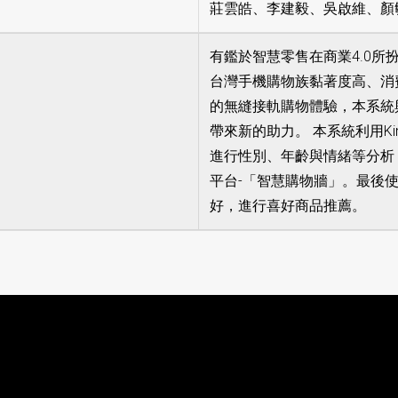
莊雲皓、李建毅、吳啟維、顏
有鑑於智慧零售在商業4.0
台灣手機購物族黏著度高、消費
的無縫接軌購物體驗，本系統
帶來新的助力。 本系統利用K
進行性別、年齡與情緒等分析
平台-「智慧購物牆」。最後
好，進行喜好商品推薦。