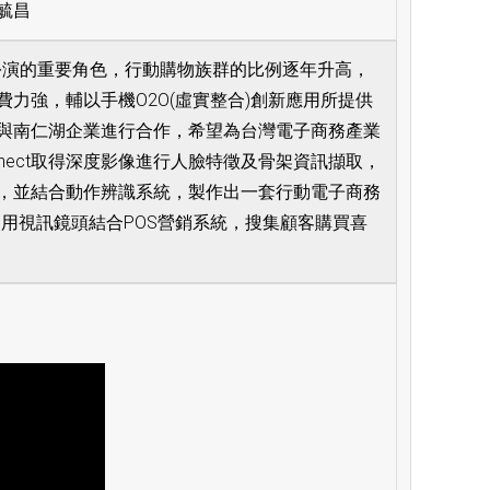
毓昌
所扮演的重要角色，行動購物族群的比例逐年升高，
力強，輔以手機O2O(虛實整合)創新應用所提供
與南仁湖企業進行合作，希望為台灣電子商務產業
inect取得深度影像進行人臉特徵及骨架資訊擷取，
，並結合動作辨識系統，製作出一套行動電子商務
使用視訊鏡頭結合POS營銷系統，搜集顧客購買喜