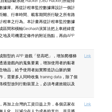
統 Hacker (OBD Hacker)所能得
數據庫。再從計程車監控數據庫設計一個計
距離、行車時間、載客期間所行駛之所有路
計程車之行為。本計畫再從計程車監控數據
間和橫軸Geohash演算法把上車經緯度
之地及司機選定條件的附近熱點，再由APP
類型的 APP 遊戲「登高吧」，增加爬樓梯
Link
透過遊戲內的蒐集要素，增加使用者的黏著
念物品，給予使用者如實際造訪山脈的樂
人同時收集 training data，除了個
路模型放到行動裝置上，必須考慮效能以及
，再加上台灣的工資日益上升，各個店家在
Link
無人化，以減少在人力成本的支出，並且將