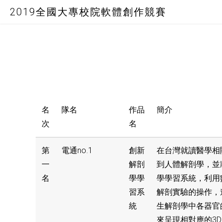
2019全國大專校院軟體創作競賽
名
隊名
作品
簡介
次
名
第
電通no.1
創新
在台灣就讀醫學相
一
解剖
到人體解剖學，並
名
學學
學學習系統，利用
習系
解剖實驗的操作，
統
生解剖學中各器官的
來呈現相對應的3