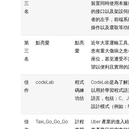
三
裝置同時使用本服務
名
的接口以及架設伺
者的左手，前端系
操作以及選取等功
第
點亮愛
點亮
近年大眾運輸工具
三
愛
患有重大傷病之患
名
座位，甚至遭受不
望以便利且實用的
佳
codeLab
程式
CodeLab是
作
碼練
以用於學習程式語
功坊
語言，包括：C、Jav
設計模式（例如：Mo
佳
Taxi_Go_Go_Go
計程
Uber 產業的