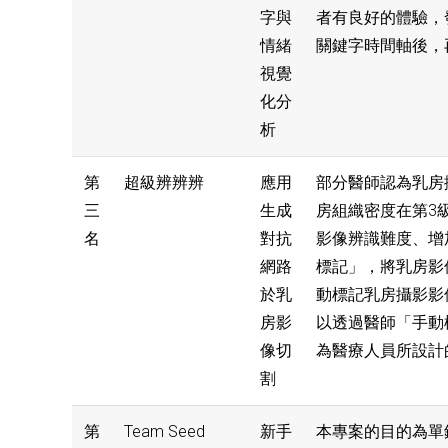
字與
者有良好的體驗，
情緒
關鍵字時間軸後，
視覺
化分
析
第
超級辨辨辨
應用
部分醫師認為乳房
三
生成
房組織密度在第3
名
對抗
影像辨識難度、增
網路
標記」，將乳房影
於乳
動標記乳房攝影影
房影
以透過醫師「手動
像切
為醫療人員所設計
割
第
Team Seed
新手
本專案的目的為單