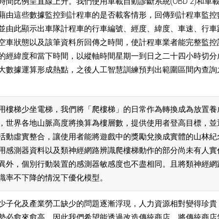
比例呈直線上升。我們使用車載自動診斷系統(OBD 2)和車載自動診斷系
藉由這些數據監控到計程車的是否載客情形，回傳到計程車監控
並由此顯示出車隊計程車的行車編號、經度、緯度、車速、行車
空車狀態以及該筆資料所回傳之時間，使計程車業者能完整監控
的經緯度和當下時間，以縱軸時間星期一到日之二十四小時切分成區
大數據運算形成熱點，之後人工智慧訓練預判出範圍區間內查詢
用樓梯少坐電梯，我們將「爬樓梯」的日常作為轉換成為放置養成
，世界各地山脈高度將換算為樓層數，提供使用者登高目標，並
活動虛實整合，讓使用者能將遊戲中的獎勵兌換成實體的山林紀
感測器資料以及類神經網路辨識爬樓梯動作的部分尚未有人實作，需要多
異外，個別行動裝置的感測器敏感度也不盡相同。且將類神經網
識率不下降的情況下優化模型。
少子化及產業勞工缺少的問題逐漸浮現，人力資源相對變得珍貴
勢必愈來愈高，因此我們希望能透過改造傳統商店，將傳統商店