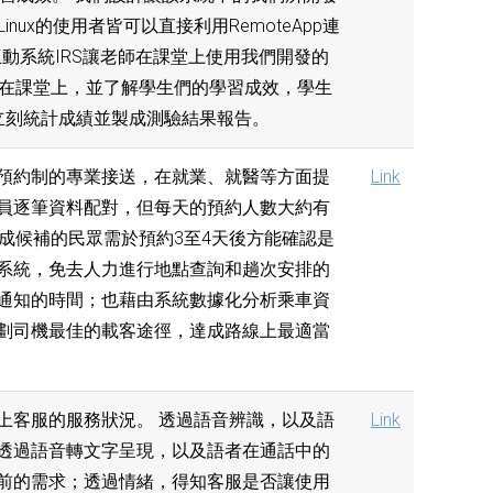
Linux的使用者皆可以直接利用RemoteApp連
時互動系統IRS讓老師在課堂上使用我們開發的
專注在課堂上，並了解學生們的學習成效，學生
立刻統計成績並製成測驗結果報告。
預約制的專業接送，在就業、就醫等方面提
Link
員逐筆資料配對，但每天的預約人數大約有
成候補的民眾需於預約3至4天後方能確認是
系統，免去人力進行地點查詢和趟次安排的
通知的時間；也藉由系統數據化分析乘車資
劃司機最佳的載客途徑，達成路線上最適當
上客服的服務狀況。 透過語音辨識，以及語
Link
透過語音轉文字呈現，以及語者在通話中的
前的需求；透過情緒，得知客服是否讓使用