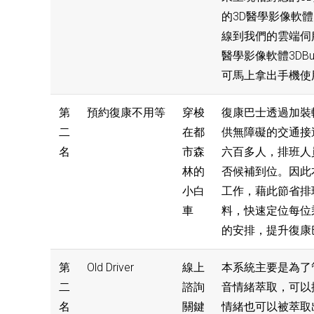
的3D醫學影像軟體3
線到我們的雲端伺服
醫學影像軟體3D
可馬上拿出手機使
第
預約復康不用等
穿梭
復康巴士透過加裝
二
在都
供無障礙的交通接
名
市森
六百多人，排班人
林的
否候補到位。因此
小白
工作，藉此節省排
車
料，快速定位每位
的安排，提升復康
第
Old Driver
線上
本系統主要是為了
二
諮詢
音情緒萃取，可以
名
關鍵
情緒也可以被萃取