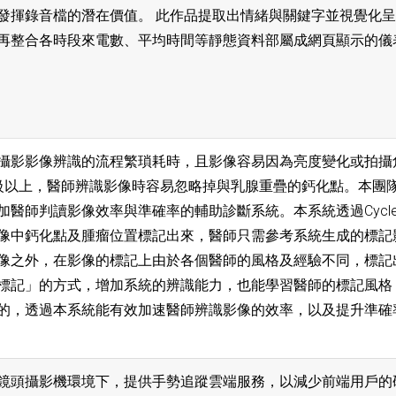
發揮錄音檔的潛在價值。 此作品提取出情緒與關鍵字並視覺化
再整合各時段來電數、平均時間等靜態資料部屬成網頁顯示的儀
攝影影像辨識的流程繁瑣耗時，且影像容易因為亮度變化或拍攝
級以上，醫師辨識影像時容易忽略掉與乳腺重疊的鈣化點。本團
加醫師判讀影像效率與準確率的輔助診斷系統。本系統透過Cycl
像中鈣化點及腫瘤位置標記出來，醫師只需參考系統生成的標記
像之外，在影像的標記上由於各個醫師的風格及經驗不同，標記
標記」的方式，增加系統的辨識能力，也能學習醫師的標記風格
的，透過本系統能有效加速醫師辨識影像的效率，以及提升準確
鏡頭攝影機環境下，提供手勢追蹤雲端服務，以減少前端用戶的