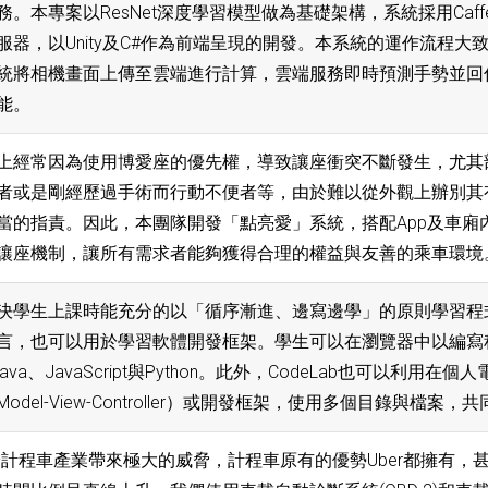
。本專案以ResNet深度學習模型做為基礎架構，系統採用Caffe作
服器，以Unity及C#作為前端呈現的開發。本系統的運作流程
統將相機畫面上傳至雲端進行計算，雲端服務即時預測手勢並回
能。
上經常因為使用博愛座的優先權，導致讓座衝突不斷發生，尤其
者或是剛經歷過手術而行動不便者等，由於難以從外觀上辦別其
當的指責。因此，本團隊開發「點亮愛」系統，搭配App及車廂
讓座機制，讓所有需求者能夠獲得合理的權益與友善的乘車環境
為了解決學生上課時能充分的以「循序漸進、邊寫邊學」的原則學習
言，也可以用於學習軟體開發框架。學生可以在瀏覽器中以編寫
a、JavaScript與Python。此外，CodeLab也可以利用在個
del-View-Controller）或開發框架，使用多個目錄與檔案
進入給計程車產業帶來極大的威脅，計程車原有的優勢Uber都擁有