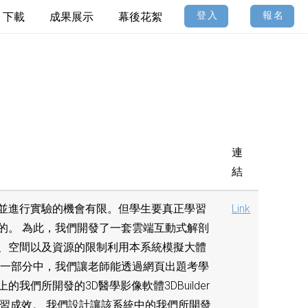
登入
報名
下載
成果展示
幕後花絮
連
結
並進行實驗的機會有限。但學生要真正學習
Link
的。 為此，我們開發了一套雲端互動式解剖
、空間以及資源的限制利用本系統模擬大體
第一部分中，我們讓老師能透過網頁出題考學
們所開發的3D醫學影像軟體3DBuilder
習成效。 我們設計讓該系統中的我們所開發