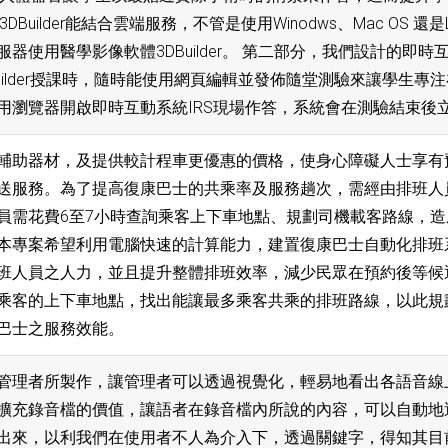
DBuilder能結合雲端服務，不管是使用Winodws、Mac OS 還是
器使用醫學影像軟體3DBuilder。 第二部分，我們設計的即
Builder授課時，隨時能使用網頁編輯並發佈隨堂測驗來讓學生
用瀏覽器開啟即時互動系統IRS現場作答，系統會在測驗結束後
輔助器材，及提供較計程車更優惠的價格，使身心障礙人士享有
送服務。為了提高復康巴士的共乘率及服務趟次，需經由排班人
員需花費6至7小時查詢乘客上下車地點、規劃司機載客路線，造
本專案希望利用電腦快速的計算能力，建置復康巴士自動化排班
班人員之人力，並且提升整體排班效率，減少民眾在預約後等候
乘客的上下車地點，找出能讓最多乘客共乘的排班路線，以此規
巴士之服務效能。
管理者所製作，讓管理者可以透過視覺化，輕易地看出各語音線
擴充錄音檔的價值，讓語者在錄音檔內所說的內容，可以自動地
出來，以利我們在使用者不人為介入下，透過關鍵字，得知其目