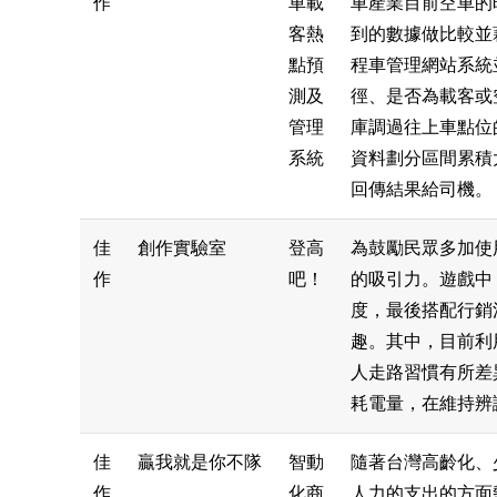
作
車載
車產業目前空車的時間
客熱
到的數據做比較並
點預
程車管理網站系統
測及
徑、是否為載客或
管理
庫調過往上車點位
系統
資料劃分區間累積
回傳結果給司機。
佳
創作實驗室
登高
為鼓勵民眾多加使
作
吧！
的吸引力。遊戲中
度，最後搭配行銷
趣。其中，目前利用
人走路習慣有所差
耗電量，在維持辨
佳
贏我就是你不隊
智動
隨著台灣高齡化、
作
化商
人力的支出的方面