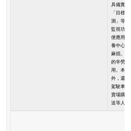
具備實用
「目標導
測」等五
監視功能
便應用於
養中心來
麻煩。本
的辛勞，
用。本作
外，還可
駕駛車輛
賣場購物
送等人力