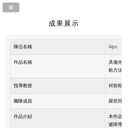
成果展示
隊伍名稱
Alps
作品名稱
具備光達
航方法的
指導教授
何前程
團隊成員
羅世同、
作品介紹
本作品是
避障導航