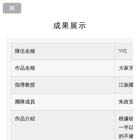
成果展示
隊伍名稱
YYE
作品名稱
大家牙起
指導教授
江振國
團隊成員
朱政安、
作品介紹
根據統計
一半以上
的不健康