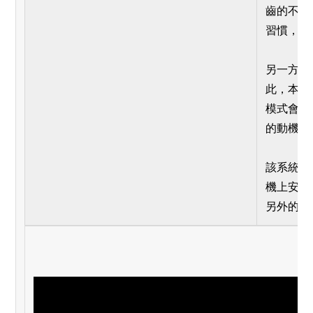
齒的不健
習慣，進
另一方面
此，本系
模式會吸
的動機。
該系統的
機上安裝
另外的牙